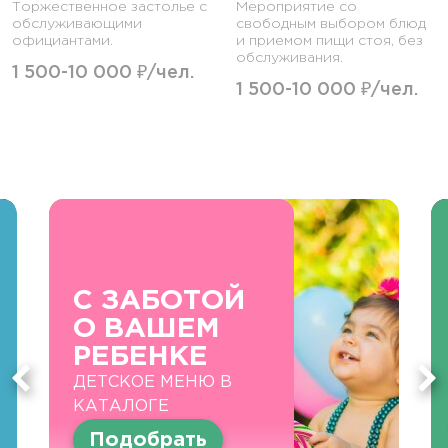
Торжественное застолье с
Мероприятие со
обслуживающими
свободным выбором блюд
официантами.
и приемом пищи стоя, без
обслуживания.
1 500-10 000 ₽/чел.
1 500-10 000 ₽/чел.
С ЗАБОТОЙ
О ВАШЕМ
РЕБЕНКЕ
ДЕТСКОЕ МЕНЮ В
КАТАЛОГЕ
Подобрать