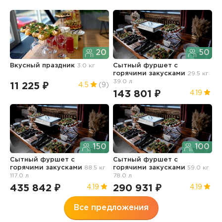
20
50
Вкусный праздник
3.0 кг
Сытный фуршет с
С
горячими закусками
29.5 кг
г
39.0 л
5
11 225 ₽
4.5
(9)
143 801 ₽
2
4.19
150
100
Сытный фуршет с
Сытный фуршет с
С
горячими закусками
88.5 кг
горячими закусками
59.0 кг
г
117.0 л
78.0 л
д
435 842 ₽
290 931 ₽
2
4.19
4.19
Все предложения