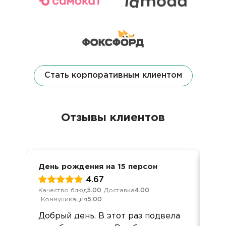
Стать корпоративным клиентом
Отзывы клиентов
День рождения на 15 персон
8 м
4.67
Качество блюд
5.00
Доставка
4.00
Кач
Коммуникация
5.00
Ком
Добрый день. В этот раз подвела
Спа