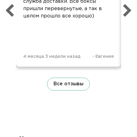
служба доставки. Все боксы
пон
пришли перевернутые, а так в
ко
целом прошло все хорошо)
до
ур
4 месяца 3 недели назад
-
Евгения
5 м
Все отзывы