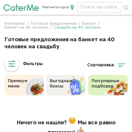
Магнитогорск
Кейтеринг в Магнитогорске
Кейтеринг
/
Готовые предложения
/
Банкет
/
Строка
Банкет на 40 человек
/
Свадьба на 40 человек
навигации
Готовые предложения на банкет на 40
человек на свадьбу
Сортировка:
Премиум
Выгодные
Популярные
меню
боксы
подборки
Ничего не нашли?
Мы все равно