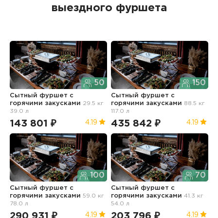
выездного фуршета
50
150
Сытный фуршет с
Сытный фуршет с
С
горячими закусками
29.5 кг
горячими закусками
88.5 кг
г
39.0 л
117.0 л
15
143 801 ₽
435 842 ₽
5
4.19
4.19
100
70
Сытный фуршет с
Сытный фуршет с
С
горячими закусками
59.0 кг
горячими закусками
41.3 кг
г
78.0 л
54.0 л
д
290 931 ₽
203 796 ₽
6
4.19
4.19