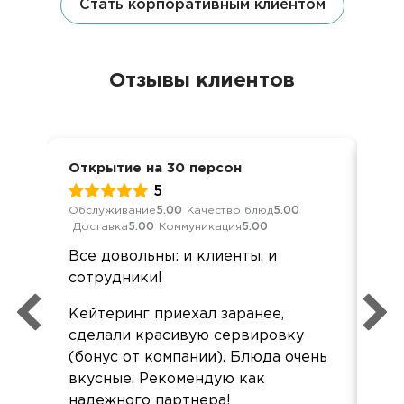
Стать корпоративным клиентом
Отзывы клиентов
Открытие на 30 персон
Кор
5
Обслуживание
5.00
Качество блюд
5.00
Обс
Доставка
5.00
Коммуникация
5.00
Дос
Все довольны: и клиенты, и
До
сотрудники!
бл
ст
Кейтеринг приехал заранее,
пра
сделали красивую сервировку
со
(бонус от компании). Блюда очень
вкусные. Рекомендую как
надежного партнера!