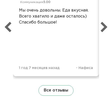
Коммуникация
5.00
Дос
Мы очень довольны. Еда вкусная.
За
Всего хватило и даже осталось)
зак
Спасибо большое!
раб
1 год 7 месяцев назад
-
Нафиса
1 г
Все отзывы