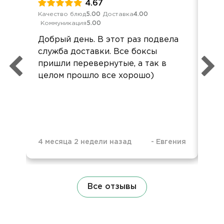
4.67
Качество блюд
5.00
Доставка
4.00
Кач
Коммуникация
5.00
Ком
Добрый день. В этот раз подвела
Спа
служба доставки. Все боксы
пон
пришли перевернутые, а так в
ко
целом прошло все хорошо)
до
ур
4 месяца 2 недели назад
-
Евгения
4 м
Все отзывы