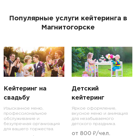
Популярные услуги кейтеринга в
Магнитогорске
Кейтеринг на
Детский
свадьбу
кейтеринг
Изысканное меню,
Яркое оформление,
профессиональное
вкусное меню и анимация
обслуживание и
для незабываемого
безупречная организация
детского праздника.
для вашего торжества.
от 800 ₽/чел.