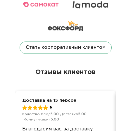
Стать корпоративным клиентом
Отзывы клиентов
Доставка на 15 персон
Ден
5
Качество блюд
5.00
Доставка
5.00
Кач
Коммуникация
5.00
Ком
Благодарим вас, за доставку,
Доб