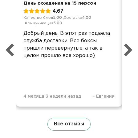
День рождения на 15 персон
8 м
4.67
Качество блюд
5.00
Доставка
4.00
Кач
Коммуникация
5.00
Ком
Добрый день. В этот раз подвела
Спа
служба доставки. Все боксы
пон
пришли перевернутые, а так в
ко
целом прошло все хорошо)
до
ур
4 месяца 3 недели назад
-
Евгения
5 м
Все отзывы