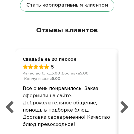
Стать корпоративным клиентом
Отзывы клиентов
Свадьба на 20 персон
Сва
5
Качество блюд
5.00
Доставка
5.00
Обс
Коммуникация
5.00
Дос
Всё очень понравилось! Заказ
Всё
оформили на сайте.
ник
Доброжелательное общение,
пр
помощь в подборке блюд.
Доставка своевременно! Качество
блюд превосходное!