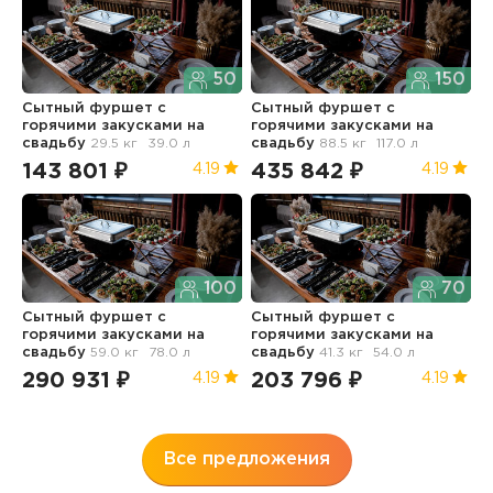
50
150
Сытный фуршет с
Сытный фуршет с
С
горячими закусками
на
горячими закусками
на
г
свадьбу
29.5 кг
39.0 л
свадьбу
88.5 кг
117.0 л
с
143 801 ₽
435 842 ₽
5
4.19
4.19
100
70
Сытный фуршет с
Сытный фуршет с
горячими закусками
на
горячими закусками
на
С
свадьбу
59.0 кг
78.0 л
свадьбу
41.3 кг
54.0 л
г
д
290 931 ₽
203 796 ₽
4.19
4.19
11
6
Все предложения