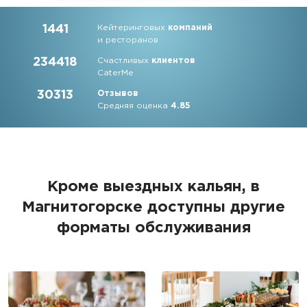
1441
Кейтеринговых
компаний
и ресторанов
234418
Счастливых
клиентов
CaterMe
30313
Отзывов
Средняя оценка
4.85
Кроме выездных кальян, в
Магнитогорске доступны другие
форматы обслуживания