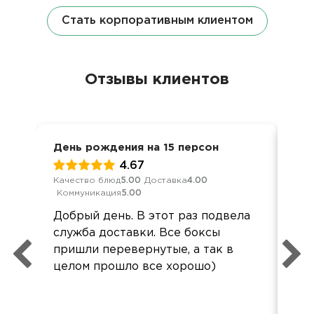
Стать корпоративным клиентом
Отзывы клиентов
День рождения на 15 персон
8 м
4.67
Качество блюд
5.00
Доставка
4.00
Кач
Коммуникация
5.00
Ком
Добрый день. В этот раз подвела
Спа
служба доставки. Все боксы
пон
пришли перевернутые, а так в
ко
целом прошло все хорошо)
до
ур