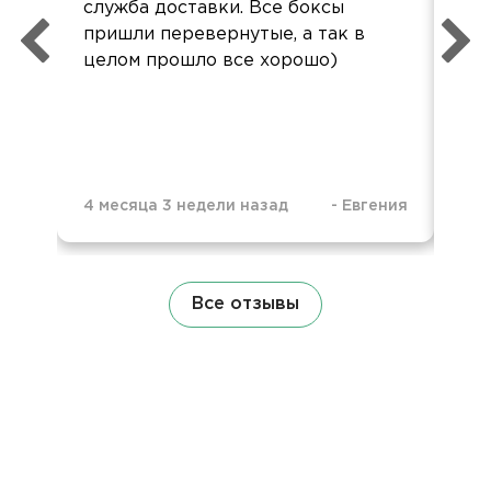
служба доставки. Все боксы
пон
пришли перевернутые, а так в
ко
целом прошло все хорошо)
до
ур
4 месяца 3 недели назад
-
Евгения
5 м
Все отзывы