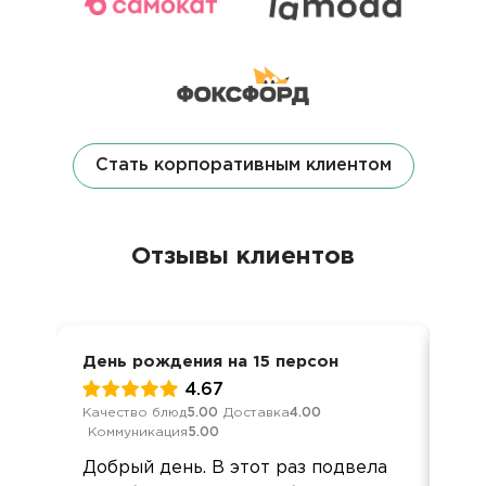
Стать корпоративным клиентом
Отзывы клиентов
День рождения на 15 персон
8 м
4.67
Качество блюд
5.00
Доставка
4.00
Кач
Коммуникация
5.00
Ком
Добрый день. В этот раз подвела
Спа