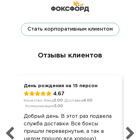
Стать корпоративным клиентом
Отзывы клиентов
День рождения на 15 персон
8 м
4.67
Качество блюд
5.00
Доставка
4.00
Кач
Коммуникация
5.00
Ком
Добрый день. В этот раз подвела
Спа
служба доставки. Все боксы
пон
пришли перевернутые, а так в
ко
целом прошло все хорошо)
до