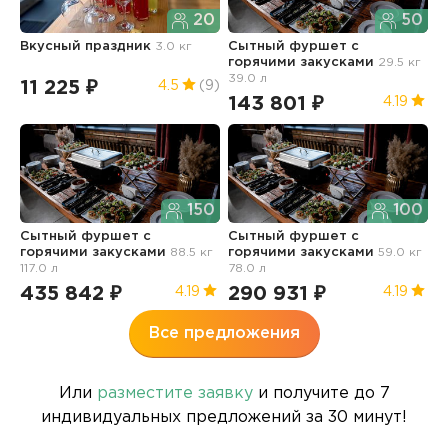
20
50
Вкусный праздник
3.0 кг
Сытный фуршет с
С
горячими закусками
29.5 кг
г
39.0 л
5
11 225 ₽
4.5
(9)
143 801 ₽
2
4.19
150
100
Сытный фуршет с
Сытный фуршет с
С
горячими закусками
88.5 кг
горячими закусками
59.0 кг
г
117.0 л
78.0 л
д
435 842 ₽
290 931 ₽
2
4.19
4.19
Все предложения
Или
разместите заявку
и получите до 7
индивидуальных предложений за 30 минут!