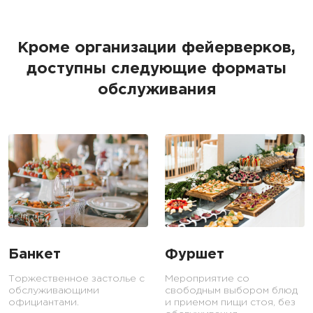
Кроме организации фейерверков,
доступны следующие форматы
обслуживания
Банкет
Фуршет
Торжественное застолье с
Мероприятие со
обслуживающими
свободным выбором блюд
официантами.
и приемом пищи стоя, без