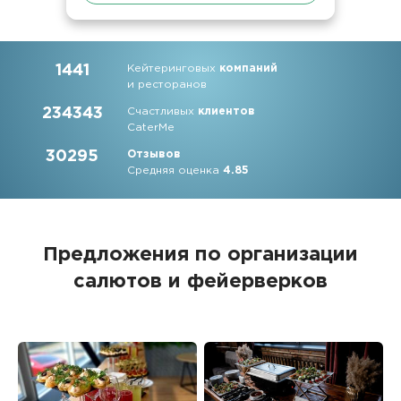
1441
Кейтеринговых
компаний
и ресторанов
234343
Счастливых
клиентов
CaterMe
30295
Отзывов
Средняя оценка
4.85
Предложения по организации
салютов и фейерверков